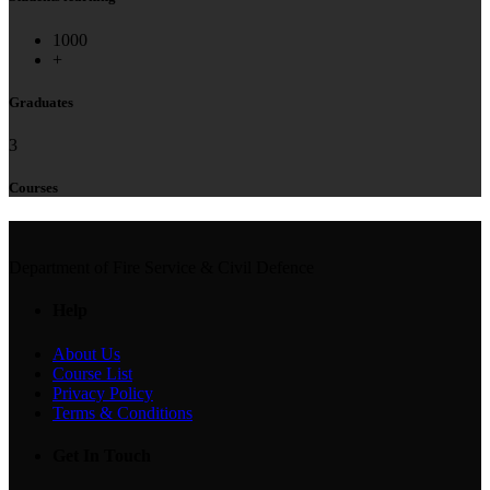
1000
+
Graduates
3
Courses
Department of Fire Service & Civil Defence
Help
About Us
Course List
Privacy Policy
Terms & Conditions
Get In Touch