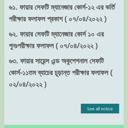
৬১. ফায়ার সেফটি ম্যানেজার কোর্স-১২ এর ভর্তি
পরীক্ষার ফলাফল প্রকাশ ( ০৭/০৪/২০২২ )
৬২. ফায়ার সেফটি ম্যানেজার কোর্স ১০ এর
পুনঃপরীক্ষার ফলাফল ( ০৭/০৪/২০২২ )
৬৩. ফায়ার সায়েন্স এন্ড অকুপেশনাল সেফটি
কোর্স-১১তম ব্যাচের চূড়ান্ত পরীক্ষার ফলাফল (
০২/০৪/২০২২ )
See all notice