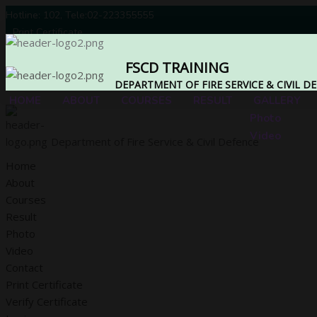
Hotline: 102, Tele:02-223355555
Print Certificate
Verify Certificate
FSCD TRAINING
Login
Registration
DEPARTMENT OF FIRE SERVICE & CIVIL D
HOME
ABOUT
COURSES
RESULT
GALLERY
Photo
Video
Department of Fire Service & Civil Defence
Home
About
Courses
Result
Photo
Video
Contact
Print Certificate
Verify Certificate