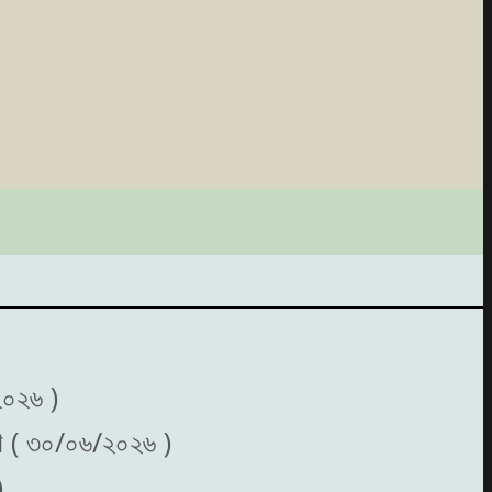
২০২৬ )
করণ ( ৩০/০৬/২০২৬ )
)