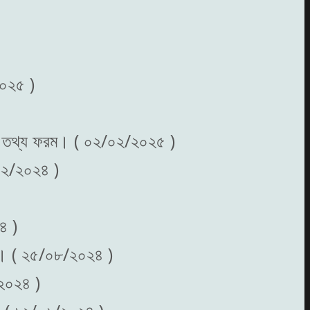
২০২৫ )
াধারন তথ্য ফরম। ( ০২/০২/২০২৫ )
৩/১২/২০২৪ )
৪ )
কাশ। ( ২৫/০৮/২০২৪ )
/২০২৪ )