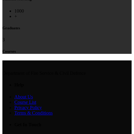
1000
+
Graduates
3
Courses
Department of Fire Service & Civil Defence
Help
About Us
Course List
Privacy Policy
Terms & Conditions
Get In Touch