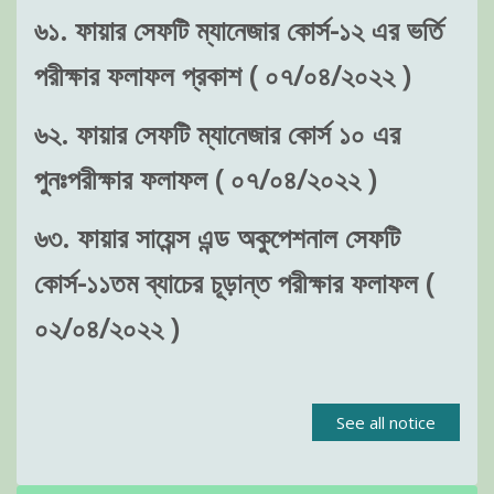
৬১. ফায়ার সেফটি ম্যানেজার কোর্স-১২ এর ভর্তি
পরীক্ষার ফলাফল প্রকাশ ( ০৭/০৪/২০২২ )
৬২. ফায়ার সেফটি ম্যানেজার কোর্স ১০ এর
পুনঃপরীক্ষার ফলাফল ( ০৭/০৪/২০২২ )
৬৩. ফায়ার সায়েন্স এন্ড অকুপেশনাল সেফটি
কোর্স-১১তম ব্যাচের চূড়ান্ত পরীক্ষার ফলাফল (
০২/০৪/২০২২ )
See all notice