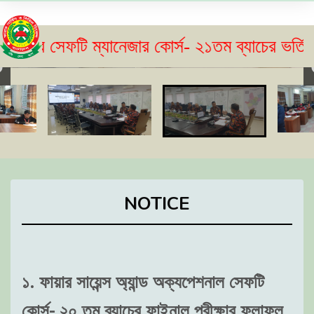
েফটি ম্যানেজার কোর্স- ২১তম ব্যাচের ভর্তি বিজ্ঞপ্ত
NOTICE
১. ফায়ার সায়েন্স অ্যান্ড অক্যপেশনাল সেফটি
কোর্স- ২০ তম ব্যাচের ফাইনাল পরীক্ষার ফলাফল