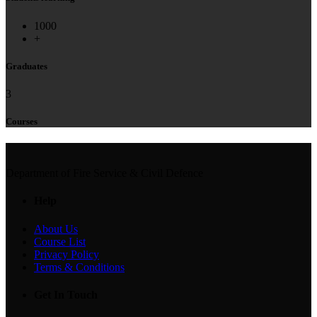
1000
+
Graduates
3
Courses
Department of Fire Service & Civil Defence
Help
About Us
Course List
Privacy Policy
Terms & Conditions
Get In Touch