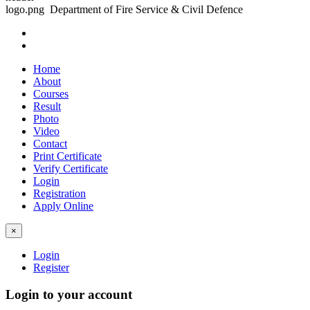
Department of Fire Service & Civil Defence
Home
About
Courses
Result
Photo
Video
Contact
Print Certificate
Verify Certificate
Login
Registration
Apply Online
×
Login
Register
Login to your account