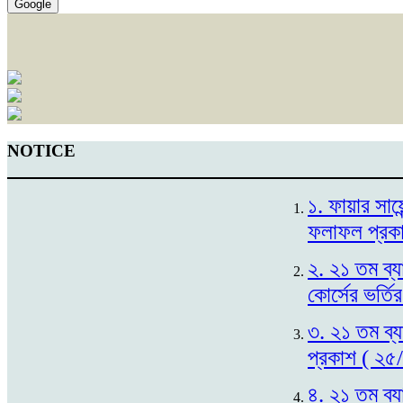
Google
NOTICE
১. ফায়ার সায়
ফলাফল প্রক
২. ২১ তম ব্য
কোর্সের ভর্ত
৩. ২১ তম ব্য
প্রকাশ ( ২৫
৪. ২১ তম ব্য