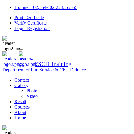
Hotline: 102, Tele:02-223355555
Print Certificate
Verify Certificate
Login
Registration
FSCD Training
Department of Fire Service & Civil Defence
Contact
Gallery
Photo
Video
Result
Courses
About
Home