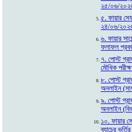
২৫/০৬/২০২৬
৫. ফায়ার সেফ
২৪/০৬/২০২৬
৬. ফায়ার সায়ে
ফলাফল প্রক
৭. পোস্ট গ্র
মৌখিক পরীক্
৮. পোস্ট গ্র
অনলাইন (সাধা
৯. পোস্ট গ্রা
অনলাইন (বিভা
১০. ফায়ার সে
ব্যাচের ভর্ত