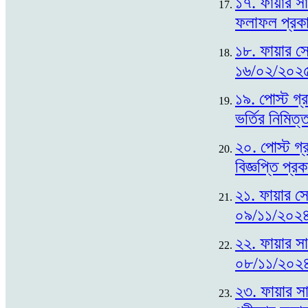
১৭. ফায়ার সা
ফলাফল প্রক
১৮. ফায়ার সে
১৬/০২/২০২৫
১৯. পোস্ট গ্র
ভর্তির নিমি
২০. পোস্ট গ্র
বিজ্ঞপ্তি প্
২১. ফায়ার সে
০৯/১১/২০২৪
২২. ফায়ার সায়
০৮/১১/২০২৪
২৩. ফায়ার সা