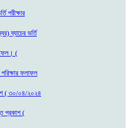
তি পরীক্ষার
র) ব্যাচের ভর্তি
ফলাফল। (
ম পরিক্ষার ফলাফল
রকাশ ( ৩০/০৪/২০২৪
তি প্রকাশ (