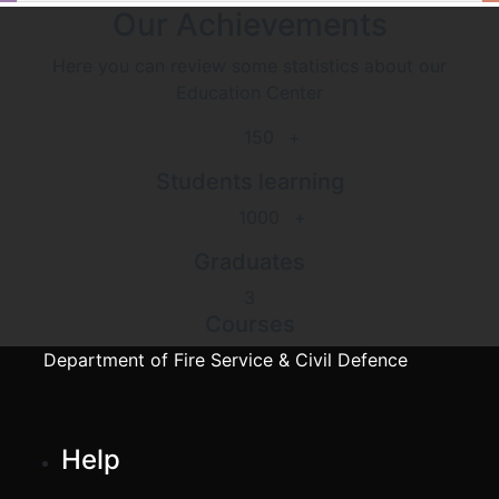
Our Achievements
Here you can review some statistics about our
Education Center
150
+
Students learning
1000
+
Graduates
3
Courses
Department of Fire Service & Civil Defence
Help