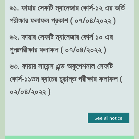
৬১. ফায়ার সেফটি ম্যানেজার কোর্স-১২ এর ভর্তি
পরীক্ষার ফলাফল প্রকাশ ( ০৭/০৪/২০২২ )
৬২. ফায়ার সেফটি ম্যানেজার কোর্স ১০ এর
পুনঃপরীক্ষার ফলাফল ( ০৭/০৪/২০২২ )
৬৩. ফায়ার সায়েন্স এন্ড অকুপেশনাল সেফটি
কোর্স-১১তম ব্যাচের চূড়ান্ত পরীক্ষার ফলাফল (
০২/০৪/২০২২ )
See all notice