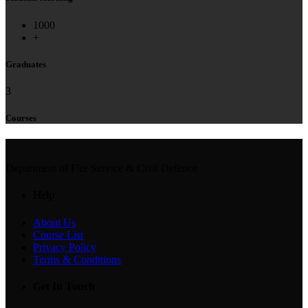
1000
+
Graduates
3
Courses
Department of Fire Service & Civil Defence
Help
About Us
Course List
Privacy Policy
Terms & Conditions
Get In Touch