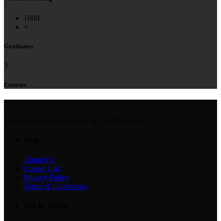
1000
+
Graduates
3
Courses
Department of Fire Service & Civil Defence
Help
About Us
Course List
Privacy Policy
Terms & Conditions
Get In Touch