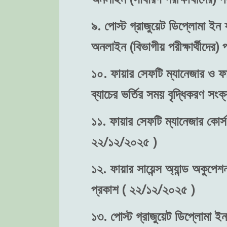
৯. পোস্ট গ্রাজুয়েট ডিপ্লোমা ইন ফ
অনলাইন (বিভাগীয় পরীক্ষার্থীদের
১০. ফায়ার সেফটি ম্যানেজার ও ফা
ব্যাচের ভর্তির সময় বৃদ্ধিকরণ স
১১. ফায়ার সেফটি ম্যানেজার কোর্স
২২/১২/২০২৫ )
১২. ফায়ার সায়েন্স অ্যান্ড অকুপে
প্রকাশ ( ২২/১২/২০২৫ )
১৩. পোস্ট গ্রাজুয়েট ডিপ্লোমা ইন