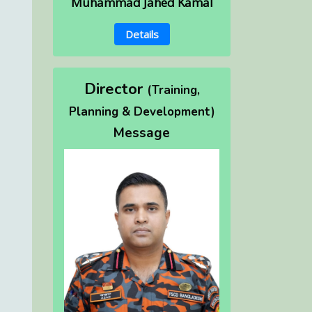
Muhammad Jahed Kamal
Details
Director
(Training,
Planning & Development)
Message