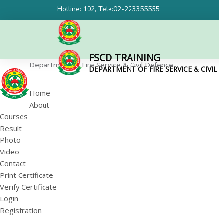
Hotline: 102, Tele:02-223355555
FSCD TRAINING
Department of Fire Service & Civil Defence
DEPARTMENT OF FIRE SERVICE & CIVI
Home
About
Courses
Result
Photo
Video
Contact
Print Certificate
Verify Certificate
Login
Registration