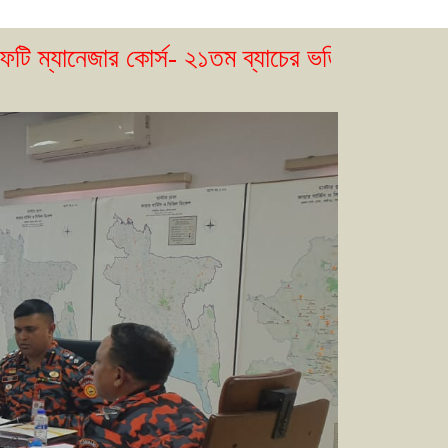
 কোর্স- ২১তম ব্যাচের ভর্তি বিজ্ঞপ্তি প্রকাশ। ( ২