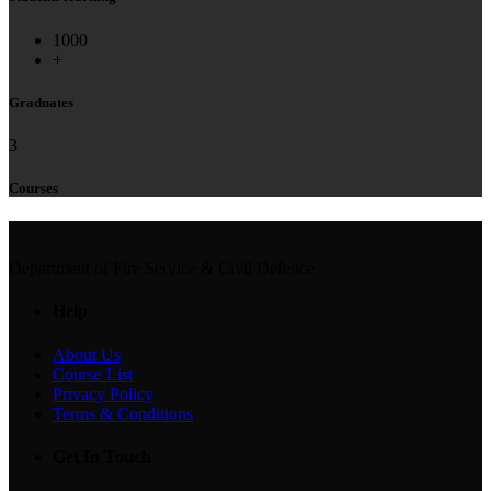
1000
+
Graduates
3
Courses
Department of Fire Service & Civil Defence
Help
About Us
Course List
Privacy Policy
Terms & Conditions
Get In Touch