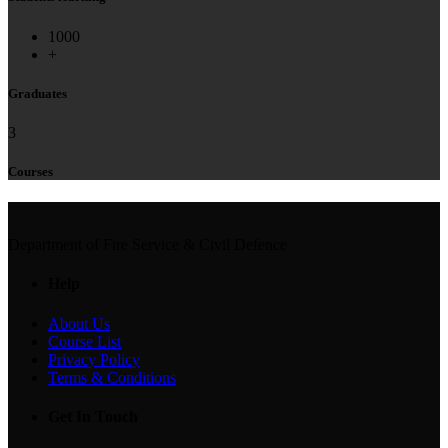
1000
+
Graduates
3
Courses
Department of Fire Service & Civil Defence
Help
About Us
Course List
Privacy Policy
Terms & Conditions
Get In Touch