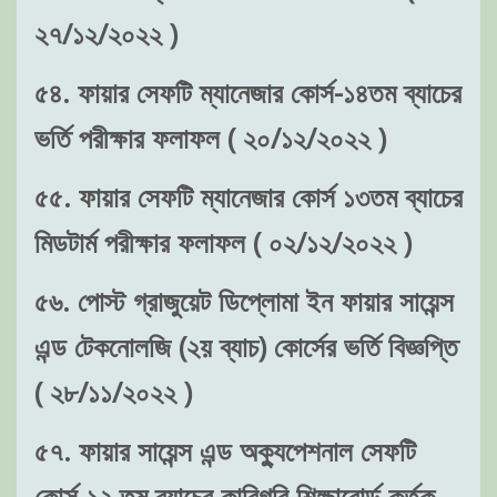
২৭/১২/২০২২ )
৫৪. ফায়ার সেফটি ম্যানেজার কোর্স-১৪তম ব্যাচের
ভর্তি পরীক্ষার ফলাফল ( ২০/১২/২০২২ )
৫৫. ফায়ার সেফটি ম্যানেজার কোর্স ১৩তম ব্যাচের
মিডটার্ম পরীক্ষার ফলাফল ( ০২/১২/২০২২ )
৫৬. পোস্ট গ্রাজুয়েট ডিপ্লোমা ইন ফায়ার সায়েন্স
এন্ড টেকনোলজি (২য় ব্যাচ) কোর্সের ভর্তি বিজ্ঞপ্তি
( ২৮/১১/২০২২ )
৫৭. ফায়ার সায়েন্স এন্ড অক্যুপেশনাল সেফটি
কোর্স-১২ তম ব্যাচের কারিগরি শিক্ষাবোর্ড কর্তৃক