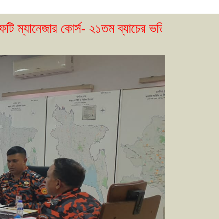
 কোর্স- ২১তম ব্যাচের ভর্তি বিজ্ঞপ্তি প্রকাশ। ( ২