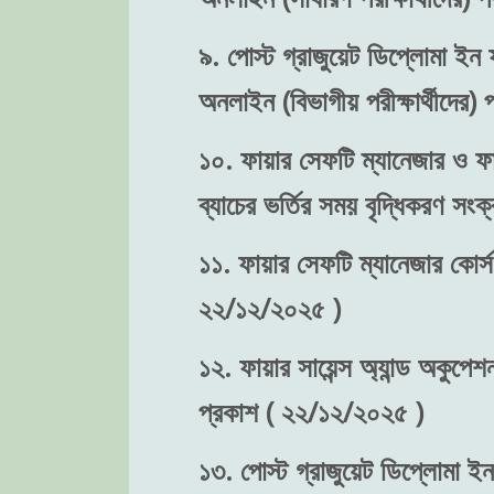
৯. পোস্ট গ্রাজুয়েট ডিপ্লোমা ইন ফ
অনলাইন (বিভাগীয় পরীক্ষার্থীদের
১০. ফায়ার সেফটি ম্যানেজার ও ফা
ব্যাচের ভর্তির সময় বৃদ্ধিকরণ স
১১. ফায়ার সেফটি ম্যানেজার কোর্স
২২/১২/২০২৫ )
১২. ফায়ার সায়েন্স অ্যান্ড অকুপে
প্রকাশ ( ২২/১২/২০২৫ )
১৩. পোস্ট গ্রাজুয়েট ডিপ্লোমা ইন