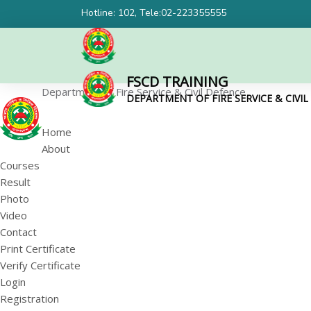
Hotline: 102, Tele:02-223355555
FSCD TRAINING
Department of Fire Service & Civil Defence
DEPARTMENT OF FIRE SERVICE & CIVI
Home
About
Courses
Result
Photo
Video
Contact
Print Certificate
Verify Certificate
Login
Registration