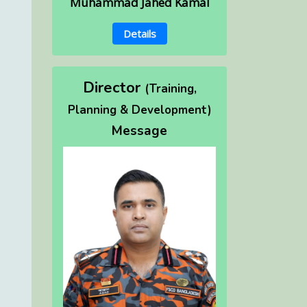
Muhammad Jahed Kamal
Details
Director
(Training,
Planning & Development)
Message