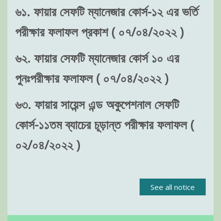
৬১. ফায়ার সেফটি ম্যানেজার কোর্স-১২ এর ভর্তি
পরীক্ষার ফলাফল প্রকাশ ( ০৭/০৪/২০২২ )
৬২. ফায়ার সেফটি ম্যানেজার কোর্স ১০ এর
পুনঃপরীক্ষার ফলাফল ( ০৭/০৪/২০২২ )
৬৩. ফায়ার সায়েন্স এন্ড অকুপেশনাল সেফটি
কোর্স-১১তম ব্যাচের চূড়ান্ত পরীক্ষার ফলাফল (
০২/০৪/২০২২ )
See all notice