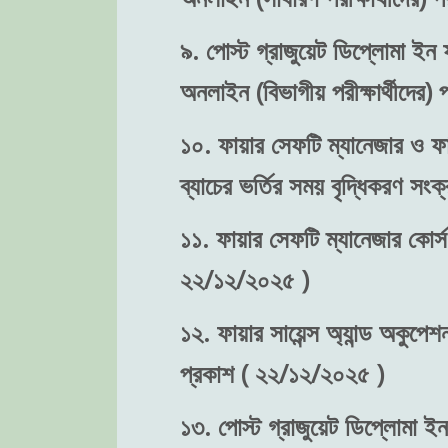
৯. পোস্ট গ্রাজুয়েট ডিপ্লোমা ইন ফ
অনলাইন (বিভাগীয় পরীক্ষার্থীদের
১০. ফায়ার সেফটি ম্যানেজার ও ফা
ব্যাচের ভর্তির সময় বৃদ্ধিকরণ স
১১. ফায়ার সেফটি ম্যানেজার কোর্স
২২/১২/২০২৫ )
১২. ফায়ার সায়েন্স অ্যান্ড অকুপে
প্রকাশ ( ২২/১২/২০২৫ )
১৩. পোস্ট গ্রাজুয়েট ডিপ্লোমা ইন