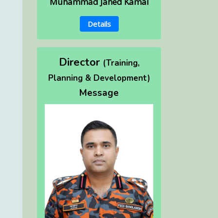
Muhammad Jahed Kamal
Details
Director
(Training,
Planning & Development)
Message