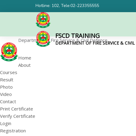
Hotline: 102, Tele:02-223355555
FSCD TRAINING
Department of Fire Service & Civil Defence
DEPARTMENT OF FIRE SERVICE & CIVI
Home
About
Courses
Result
Photo
Video
Contact
Print Certificate
Verify Certificate
Login
Registration