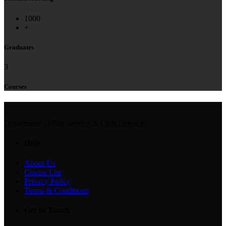
1000
+
Graduates
3
Courses
Department of Fire Service & Civil Defence
Help
About Us
Course List
Privacy Policy
Terms & Conditions
Get In Touch