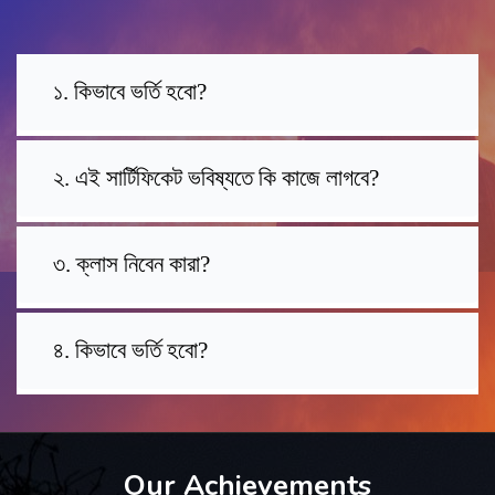
১. কিভাবে ভর্তি হবো?
২. এই সার্টিফিকেট ভবিষ্যতে কি কাজে লাগবে?
৩. ক্লাস নিবেন কারা?
৪. কিভাবে ভর্তি হবো?
Our Achievements