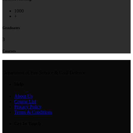
1000
+
Graduates
3
Courses
Department of Fire Service & Civil Defence
Help
About Us
Course List
Privacy Policy
Terms & Conditions
Get In Touch