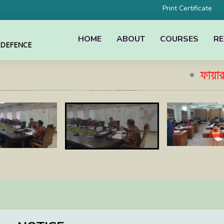
Print Certificate
HOME
ABOUT
COURSES
RE
L DEFENCE
ফায়ার সেফটি 