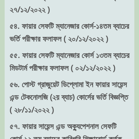
২৭/১২/২০২২ )
৫৪. ফায়ার সেফটি ম্যানেজার কোর্স-১৪তম ব্যাচের
ভর্তি পরীক্ষার ফলাফল ( ২০/১২/২০২২ )
৫৫. ফায়ার সেফটি ম্যানেজার কোর্স ১৩তম ব্যাচের
মিডটার্ম পরীক্ষার ফলাফল ( ০২/১২/২০২২ )
৫৬. পোস্ট গ্রাজুয়েট ডিপ্লোমা ইন ফায়ার সায়েন্স
এন্ড টেকনোলজি (২য় ব্যাচ) কোর্সের ভর্তি বিজ্ঞপ্তি
( ২৮/১১/২০২২ )
৫৭. ফায়ার সায়েন্স এন্ড অক্যুপেশনাল সেফটি
কোর্স-১২ তম ব্যাচের কারিগরি শিক্ষাবোর্ড কর্তৃক