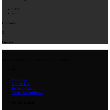
1000
+
Graduates
3
Courses
Department of Fire Service & Civil Defence
Help
About Us
Course List
Privacy Policy
Terms & Conditions
Get In Touch