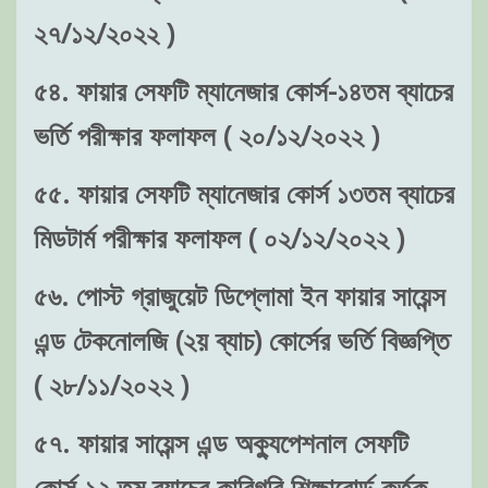
২৭/১২/২০২২ )
৫৪. ফায়ার সেফটি ম্যানেজার কোর্স-১৪তম ব্যাচের
ভর্তি পরীক্ষার ফলাফল ( ২০/১২/২০২২ )
৫৫. ফায়ার সেফটি ম্যানেজার কোর্স ১৩তম ব্যাচের
মিডটার্ম পরীক্ষার ফলাফল ( ০২/১২/২০২২ )
৫৬. পোস্ট গ্রাজুয়েট ডিপ্লোমা ইন ফায়ার সায়েন্স
এন্ড টেকনোলজি (২য় ব্যাচ) কোর্সের ভর্তি বিজ্ঞপ্তি
( ২৮/১১/২০২২ )
৫৭. ফায়ার সায়েন্স এন্ড অক্যুপেশনাল সেফটি
কোর্স-১২ তম ব্যাচের কারিগরি শিক্ষাবোর্ড কর্তৃক