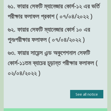
৬১. ফায়ার সেফটি ম্যানেজার কোর্স-১২ এর ভর্তি
পরীক্ষার ফলাফল প্রকাশ ( ০৭/০৪/২০২২ )
৬২. ফায়ার সেফটি ম্যানেজার কোর্স ১০ এর
পুনঃপরীক্ষার ফলাফল ( ০৭/০৪/২০২২ )
৬৩. ফায়ার সায়েন্স এন্ড অকুপেশনাল সেফটি
কোর্স-১১তম ব্যাচের চূড়ান্ত পরীক্ষার ফলাফল (
০২/০৪/২০২২ )
See all notice