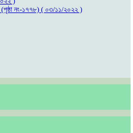
/২০২২ )
ল (পৃষ্ঠা নং-১৭৭৮) ( ০৩/১১/২০২২ )