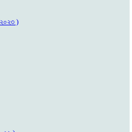
৬/২০২৩ )