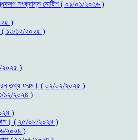
বৃদ্ধিকরণ সংক্রান্ত নোটিশ ( ০১/০১/২০২৬ )
০২৫ )
কাশ ( ১৩/১২/২০২৫ )
০২/২০২৫ )
ত সাধারন তথ্য ফরম। ( ০২/০২/২০২৫ )
 ২৩/১২/২০২৪ )
২০২৪ )
প্রকাশ। ( ২৫/০৮/২০২৪ )
/০৬/২০২৪ )
প্রকাশ ( ১২/০৬/২০২৪ )