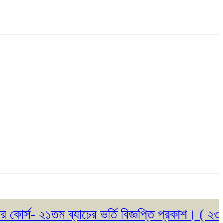
- ২১তম ব্যাচের ভর্তি বিজ্ঞপ্তি প্রকাশ। ( ২৩/০৫/২