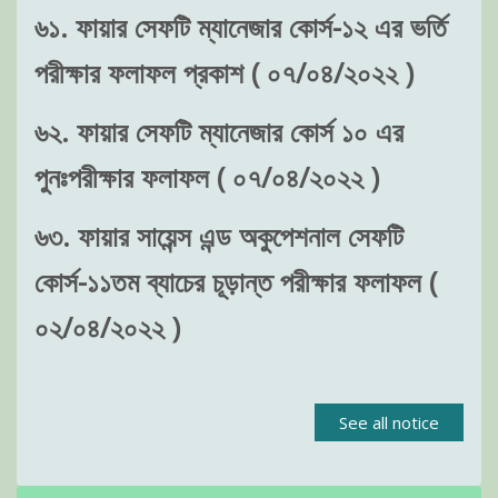
৬১. ফায়ার সেফটি ম্যানেজার কোর্স-১২ এর ভর্তি
পরীক্ষার ফলাফল প্রকাশ ( ০৭/০৪/২০২২ )
৬২. ফায়ার সেফটি ম্যানেজার কোর্স ১০ এর
পুনঃপরীক্ষার ফলাফল ( ০৭/০৪/২০২২ )
৬৩. ফায়ার সায়েন্স এন্ড অকুপেশনাল সেফটি
কোর্স-১১তম ব্যাচের চূড়ান্ত পরীক্ষার ফলাফল (
০২/০৪/২০২২ )
See all notice