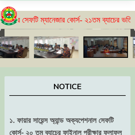
সেফটি ম্যানেজার কোর্স- ২১তম ব্যাচের ভর্তি বিজ্ঞপ্
NOTICE
১. ফায়ার সায়েন্স অ্যান্ড অক্যপেশনাল সেফটি
কোর্স- ২০ তম ব্যাচের ফাইনাল পরীক্ষার ফলাফল