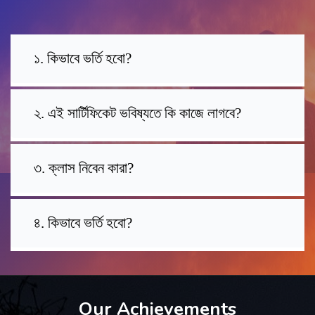
১. কিভাবে ভর্তি হবো?
২. এই সার্টিফিকেট ভবিষ্যতে কি কাজে লাগবে?
৩. ক্লাস নিবেন কারা?
৪. কিভাবে ভর্তি হবো?
Our Achievements