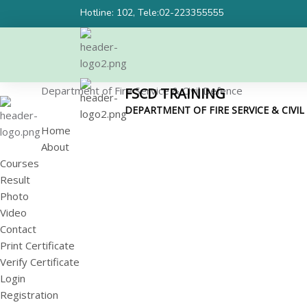
Hotline: 102, Tele:02-223355555
Department of Fire Service & Civil Defence
FSCD TRAINING
DEPARTMENT OF FIRE SERVICE & CIVI
Home
About
Courses
Result
Photo
Video
Contact
Print Certificate
Verify Certificate
Login
Registration