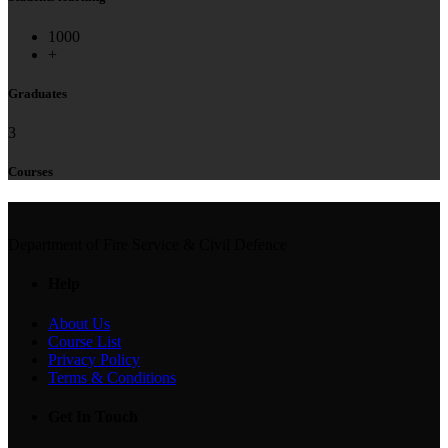
1000
+
Graduates
3
Courses
Department of Fire Service & Civil Defence
Help
About Us
Course List
Privacy Policy
Terms & Conditions
Get In Touch