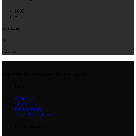
1000
+
Graduates
3
Courses
Department of Fire Service & Civil Defence
Help
About Us
Course List
Privacy Policy
Terms & Conditions
Get In Touch