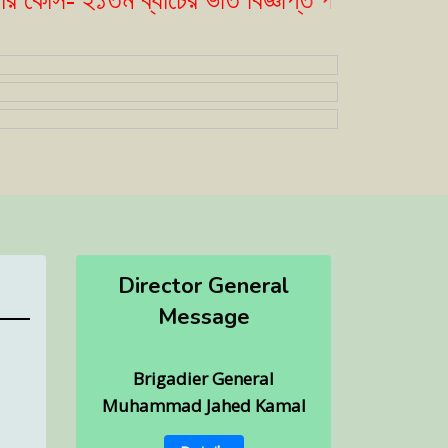
স- ২১তম ব্যাচের ভর্তি বিজ্ঞপ্তি প্রকাশ। ( ২৩/০৫/
Director General
Message
Brigadier General
Muhammad Jahed Kamal