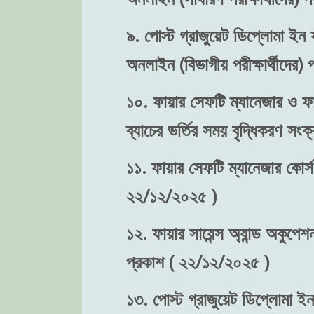
৯. পোস্ট গ্রাজুয়েট ডিপ্লোমা ইন ফ
অনলাইন (বিভাগীয় পরীক্ষার্থীদের
১০. ফায়ার সেফটি ম্যানেজার ও ফা
ব্যাচের ভর্তির সময় বৃদ্ধিকরণ স
১১. ফায়ার সেফটি ম্যানেজার কোর্স
২২/১২/২০২৫ )
১২. ফায়ার সায়েন্স অ্যান্ড অকুপে
প্রকাশ ( ২২/১২/২০২৫ )
১৩. পোস্ট গ্রাজুয়েট ডিপ্লোমা ইন