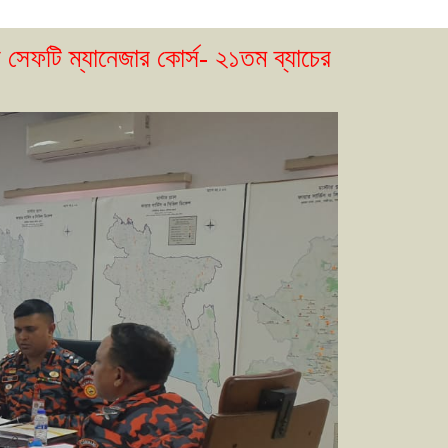
েজার কোর্স- ২১তম ব্যাচের ভর্তি বিজ্ঞপ্তি প্রকাশ। 