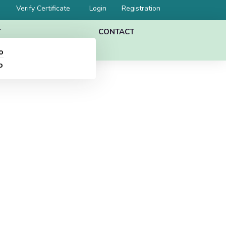
Verify Certificate
Login
Registration
Y
CONTACT
o
o