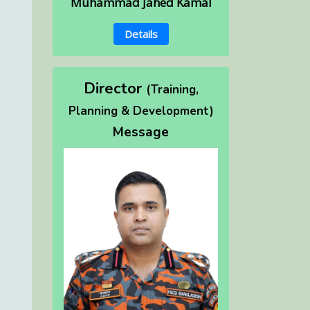
Muhammad Jahed Kamal
Details
Director
(Training,
Planning & Development)
Message