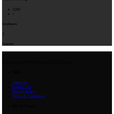
1000
+
Graduates
3
Courses
Department of Fire Service & Civil Defence
Help
About Us
Course List
Privacy Policy
Terms & Conditions
Get In Touch