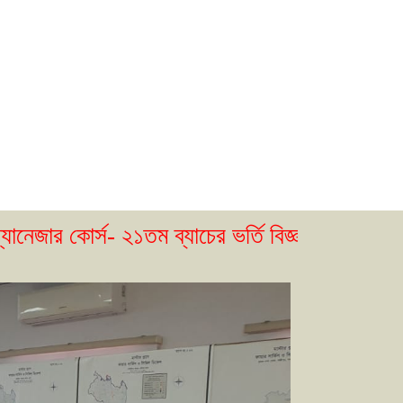
স- ২১তম ব্যাচের ভর্তি বিজ্ঞপ্তি প্রকাশ। ( ২৩/০৫/