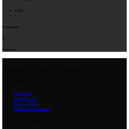
1000
+
Graduates
3
Courses
Department of Fire Service & Civil Defence
Help
About Us
Course List
Privacy Policy
Terms & Conditions
Get In Touch