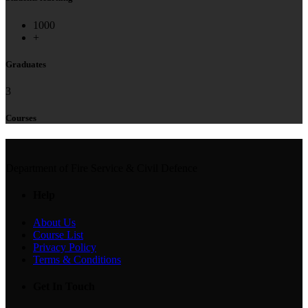
1000
+
Graduates
3
Courses
Department of Fire Service & Civil Defence
Help
About Us
Course List
Privacy Policy
Terms & Conditions
Get In Touch