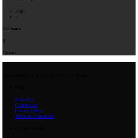
1000
+
Graduates
3
Courses
Department of Fire Service & Civil Defence
Help
About Us
Course List
Privacy Policy
Terms & Conditions
Get In Touch