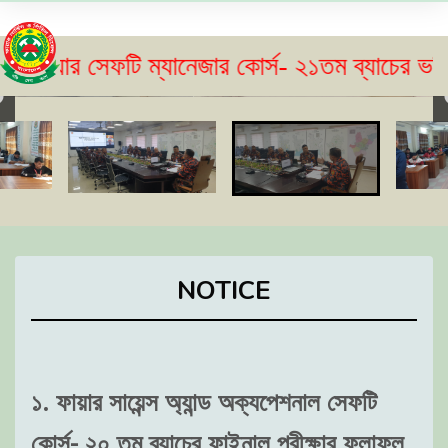
র সেফটি ম্যানেজার কোর্স- ২১তম ব্যাচের ভর্তি বিজ্
NOTICE
১. ফায়ার সায়েন্স অ্যান্ড অক্যপেশনাল সেফটি
কোর্স- ২০ তম ব্যাচের ফাইনাল পরীক্ষার ফলাফল