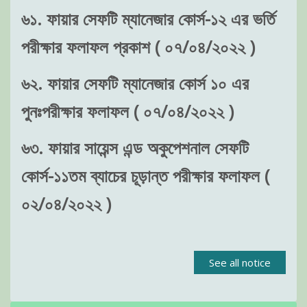
৬১. ফায়ার সেফটি ম্যানেজার কোর্স-১২ এর ভর্তি
পরীক্ষার ফলাফল প্রকাশ ( ০৭/০৪/২০২২ )
৬২. ফায়ার সেফটি ম্যানেজার কোর্স ১০ এর
পুনঃপরীক্ষার ফলাফল ( ০৭/০৪/২০২২ )
৬৩. ফায়ার সায়েন্স এন্ড অকুপেশনাল সেফটি
কোর্স-১১তম ব্যাচের চূড়ান্ত পরীক্ষার ফলাফল (
০২/০৪/২০২২ )
See all notice