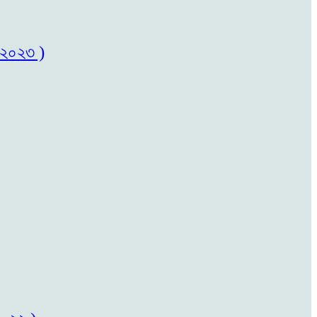
৬/২০২৩ )