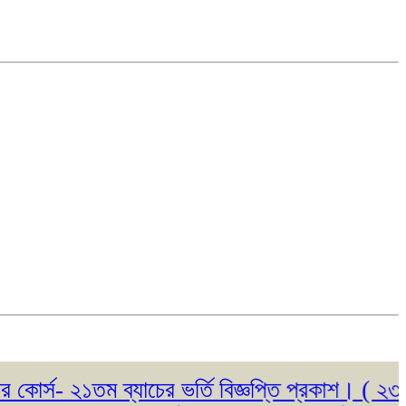
- ২১তম ব্যাচের ভর্তি বিজ্ঞপ্তি প্রকাশ। ( ২৩/০৫/২