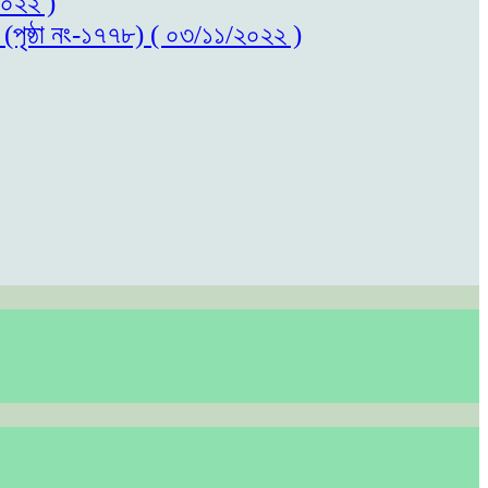
/২০২২ )
ল (পৃষ্ঠা নং-১৭৭৮) ( ০৩/১১/২০২২ )