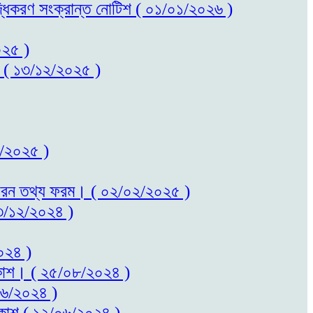
বৃদ্ধিকরণ সংক্রান্ত নোটিশ ( ০১/০১/২০২৬ )
০২৫ )
কাশ ( ১৩/১২/২০২৫ )
০২/২০২৫ )
ত সাধারন তথ্য ফরম। ( ০২/০২/২০২৫ )
 ২৩/১২/২০২৪ )
২০২৪ )
প্রকাশ। ( ২৫/০৮/২০২৪ )
/০৬/২০২৪ )
প্রকাশ ( ১২/০৬/২০২৪ )