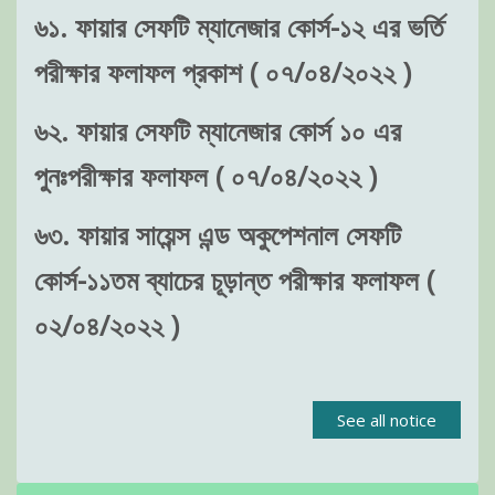
৬১. ফায়ার সেফটি ম্যানেজার কোর্স-১২ এর ভর্তি
পরীক্ষার ফলাফল প্রকাশ ( ০৭/০৪/২০২২ )
৬২. ফায়ার সেফটি ম্যানেজার কোর্স ১০ এর
পুনঃপরীক্ষার ফলাফল ( ০৭/০৪/২০২২ )
৬৩. ফায়ার সায়েন্স এন্ড অকুপেশনাল সেফটি
কোর্স-১১তম ব্যাচের চূড়ান্ত পরীক্ষার ফলাফল (
০২/০৪/২০২২ )
See all notice