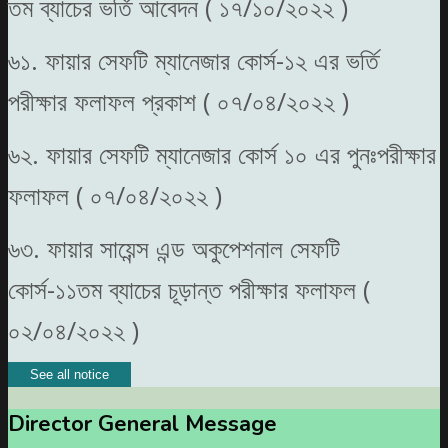
তম ব্যাচের ভর্তি আবেদন ( ১৭/১০/২০২২ )
৬১. ফায়ার সেফটি ম্যানেজার কোর্স-১২ এর ভর্তি
পরীক্ষার ফলাফল প্রকাশ ( ০৭/০৪/২০২২ )
৬২. ফায়ার সেফটি ম্যানেজার কোর্স ১০ এর পুনঃপরীক্ষার
ফলাফল ( ০৭/০৪/২০২২ )
৬৩. ফায়ার সায়েন্স এন্ড অকুপেশনাল সেফটি
কোর্স-১১তম ব্যাচের চূড়ান্ত পরীক্ষার ফলাফল (
০২/০৪/২০২২ )
See all notice
Director General Message