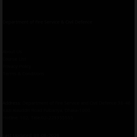
Department of Fire Service & Civil Defence
Help
About Us
Course List
Privacy Policy
Terms & Conditions
Get In Touch
Address:
Department of Fire Service and Civil Defence 38-46
Kazi Alauddin Road Fulbariya, Dhaka-1000.
Hotline: 102, Tele:02-223355555
Last Updated: 03-08-2026