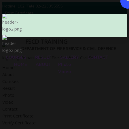
Hotline: 102, Tele:02-223355555
Print Certificate
Verify Certificate
Login
Registration
FSCD TRAINING
DEPARTMENT OF FIRE SERVICE & CIVIL DEFENCE
COURSES
RESULT
GALLERY
CONTACT
Department of Fire Service & Civil Defence
HOME
ABOUT
Photo
Home
Video
About
Courses
Result
Photo
Video
Contact
Print Certificate
Verify Certificate