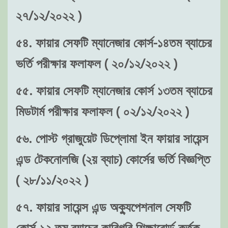
২৭/১২/২০২২ )
৫৪. ফায়ার সেফটি ম্যানেজার কোর্স-১৪তম ব্যাচের
ভর্তি পরীক্ষার ফলাফল ( ২০/১২/২০২২ )
৫৫. ফায়ার সেফটি ম্যানেজার কোর্স ১৩তম ব্যাচের
মিডটার্ম পরীক্ষার ফলাফল ( ০২/১২/২০২২ )
৫৬. পোস্ট গ্রাজুয়েট ডিপ্লোমা ইন ফায়ার সায়েন্স
এন্ড টেকনোলজি (২য় ব্যাচ) কোর্সের ভর্তি বিজ্ঞপ্তি
( ২৮/১১/২০২২ )
৫৭. ফায়ার সায়েন্স এন্ড অক্যুপেশনাল সেফটি
কোর্স-১২ তম ব্যাচের কারিগরি শিক্ষাবোর্ড কর্তৃক