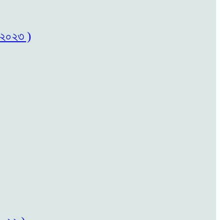
৬/২০২৩ )