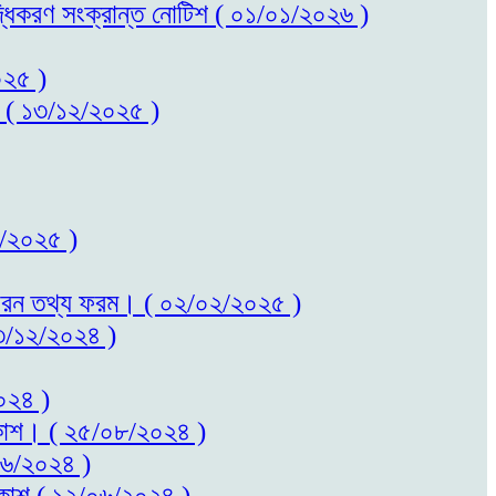
বৃদ্ধিকরণ সংক্রান্ত নোটিশ ( ০১/০১/২০২৬ )
০২৫ )
কাশ ( ১৩/১২/২০২৫ )
০২/২০২৫ )
ত সাধারন তথ্য ফরম। ( ০২/০২/২০২৫ )
 ২৩/১২/২০২৪ )
২০২৪ )
প্রকাশ। ( ২৫/০৮/২০২৪ )
/০৬/২০২৪ )
প্রকাশ ( ১২/০৬/২০২৪ )