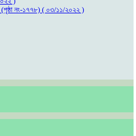
/২০২২ )
ল (পৃষ্ঠা নং-১৭৭৮) ( ০৩/১১/২০২২ )