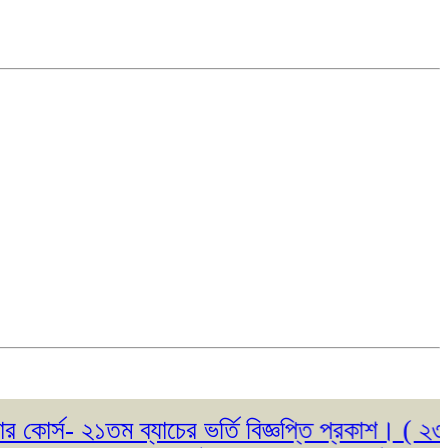
- ২১তম ব্যাচের ভর্তি বিজ্ঞপ্তি প্রকাশ। ( ২৩/০৫/২