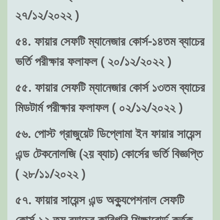
২৭/১২/২০২২ )
৫৪. ফায়ার সেফটি ম্যানেজার কোর্স-১৪তম ব্যাচের
ভর্তি পরীক্ষার ফলাফল ( ২০/১২/২০২২ )
৫৫. ফায়ার সেফটি ম্যানেজার কোর্স ১৩তম ব্যাচের
মিডটার্ম পরীক্ষার ফলাফল ( ০২/১২/২০২২ )
৫৬. পোস্ট গ্রাজুয়েট ডিপ্লোমা ইন ফায়ার সায়েন্স
এন্ড টেকনোলজি (২য় ব্যাচ) কোর্সের ভর্তি বিজ্ঞপ্তি
( ২৮/১১/২০২২ )
৫৭. ফায়ার সায়েন্স এন্ড অক্যুপেশনাল সেফটি
কোর্স-১২ তম ব্যাচের কারিগরি শিক্ষাবোর্ড কর্তৃক