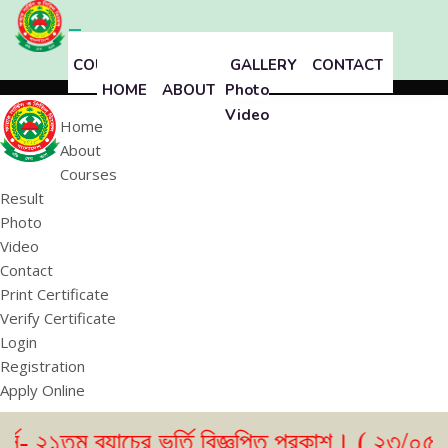
COURSES
RESULT
GALLERY
CONTACT
HOME
ABOUT
Photo
Video
Home
About
Courses
Result
Photo
Video
Contact
Print Certificate
Verify Certificate
Login
Registration
Apply Online
 ব্যাচের ভর্তি বিজ্ঞপ্তি প্রকাশ। ( ২৩/০৫/২০২৬ )