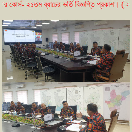
 ২১তম ব্যাচের ভর্তি বিজ্ঞপ্তি প্রকাশ। ( ২৩/০৫/২০