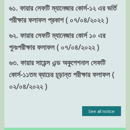
৬১. ফায়ার সেফটি ম্যানেজার কোর্স-১২ এর ভর্তি
পরীক্ষার ফলাফল প্রকাশ ( ০৭/০৪/২০২২ )
৬২. ফায়ার সেফটি ম্যানেজার কোর্স ১০ এর
পুনঃপরীক্ষার ফলাফল ( ০৭/০৪/২০২২ )
৬৩. ফায়ার সায়েন্স এন্ড অকুপেশনাল সেফটি
কোর্স-১১তম ব্যাচের চূড়ান্ত পরীক্ষার ফলাফল (
০২/০৪/২০২২ )
See all notice