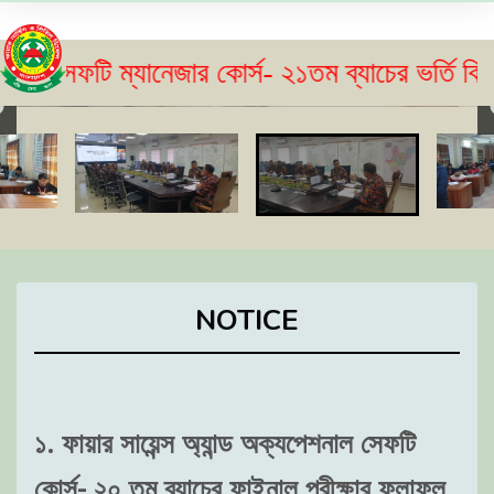
ি ম্যানেজার কোর্স- ২১তম ব্যাচের ভর্তি বিজ্ঞপ্তি 
NOTICE
১. ফায়ার সায়েন্স অ্যান্ড অক্যপেশনাল সেফটি
কোর্স- ২০ তম ব্যাচের ফাইনাল পরীক্ষার ফলাফল