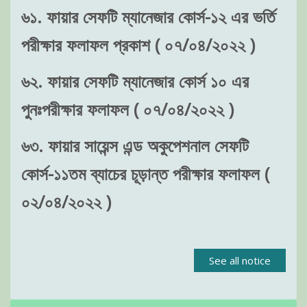
৬১. ফায়ার সেফটি ম্যানেজার কোর্স-১২ এর ভর্তি
পরীক্ষার ফলাফল প্রকাশ ( ০৭/০৪/২০২২ )
৬২. ফায়ার সেফটি ম্যানেজার কোর্স ১০ এর
পুনঃপরীক্ষার ফলাফল ( ০৭/০৪/২০২২ )
৬৩. ফায়ার সায়েন্স এন্ড অকুপেশনাল সেফটি
কোর্স-১১তম ব্যাচের চূড়ান্ত পরীক্ষার ফলাফল (
০২/০৪/২০২২ )
See all notice