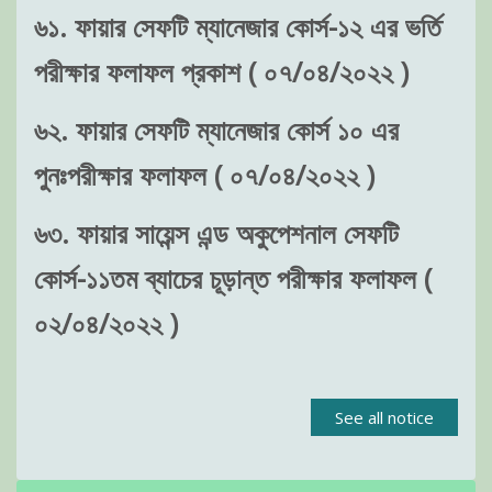
৬১. ফায়ার সেফটি ম্যানেজার কোর্স-১২ এর ভর্তি
পরীক্ষার ফলাফল প্রকাশ ( ০৭/০৪/২০২২ )
৬২. ফায়ার সেফটি ম্যানেজার কোর্স ১০ এর
পুনঃপরীক্ষার ফলাফল ( ০৭/০৪/২০২২ )
৬৩. ফায়ার সায়েন্স এন্ড অকুপেশনাল সেফটি
কোর্স-১১তম ব্যাচের চূড়ান্ত পরীক্ষার ফলাফল (
০২/০৪/২০২২ )
See all notice